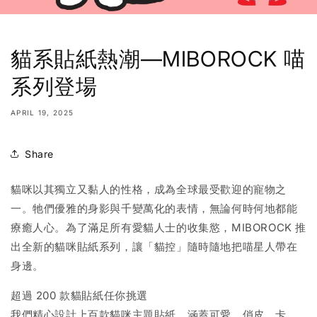
貓系貼紙熱潮—MIBOROCK 喵
系列登場
APRIL 19, 2025
Share
貓咪以其獨立又黏人的性格，成為全球最受歡迎的寵物之
一。牠們優雅的身影與千變萬化的表情，無論何時何地都能
療癒人心。為了滿足所有愛貓人士的收集慾，MIBOROCK 推
出全新的貓咪貼紙系列，讓「貓控」隨時隨地把喵星人帶在
身邊。
超過 200 款貓貼紙任你挑選
我們精心設計上百款貓咪主題貼紙，涵蓋可愛、俏皮、卡