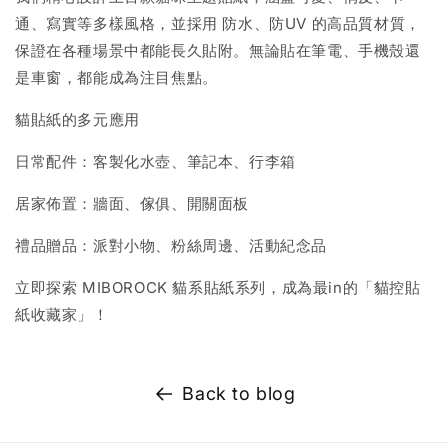
通、寫實等多樣風格，並採用 防水、防UV 的高品質材質，
保證在各種場景中都能長久貼附。無論貼在筆電、手機殼還
是車窗，都能成為注目焦點。
貓貼紙的多元應用
日常配件：客製化水壺、筆記本、行李箱
居家佈置：牆面、傢俱、開關面板
禮品贈品：派對小物、粉絲周邊、活動紀念品
立即探索 MIBOROCK 貓系貼紙系列，成為最in的「貓控貼
紙收藏家」！
Back to blog